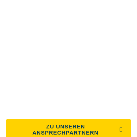
LASSEN SIE SICH BERATEN
Haben Sie Fragen zu Ihrer spezifischen Anwendung,
benötigen Sie eine Beratung?
Wir helfen Ihnen sehr gern weiter. Rufen Sie uns an!
TEL: 0371 775151-333
ZU UNSEREN
ANSPRECHPARTNERN