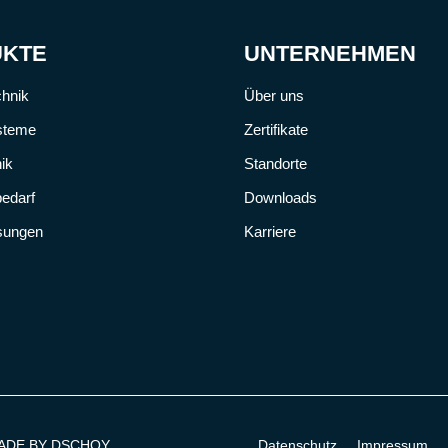
UKTE
UNTERNEHMEN
chnik
Über uns
steme
Zertifikate
ik
Standorte
edarf
Downloads
ösungen
Karriere
ADE BY DSCHOY
Datenschutz
Impressum