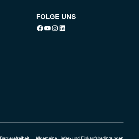
FOLGE UNS
Facebook
Youtube
Instagram
LinkedIn
Barrierefreiheit
Allgemeine Liefer- und Einkaufsbedingungen