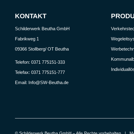
KONTAKT
PROD
Schilderwerk Beutha GmbH
Verkehrste
Fabrikweg 1
Wegeleitsy
09366 Stollberg/ OT Beutha
Werbetechn
Kommunalb
Telefon:
0371 775151-333
Individuall
Telefax: 0371 775151-777
Email:
Info@SW-Beutha.de
© Schilderwerk Beutha GmbH – Alle Rechte vorbehalten |
M