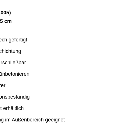
005)
35 cm
ch gefertigt
chichtung
rschließbar
inbetonieren
ter
ionsbeständig
 erhältlich
ng im Außenbereich geeignet