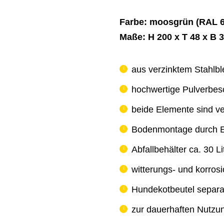
Farbe: moosgrün (RAL 6
Maße: H 200 x T 48 x B 
aus verzinktem Stahlble
hochwertige Pulverbes
beide Elemente sind ve
Bodenmontage durch E
Abfallbehälter ca. 30 Li
witterungs- und korros
Hundekotbeutel separat
zur dauerhaften Nutzu